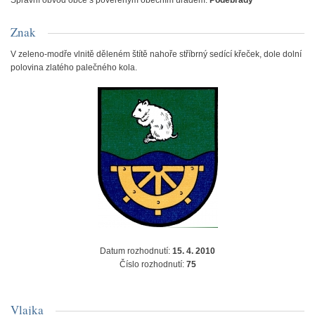
Správní obvod obce s pověřeným obecním úřadem:
Poděbrady
Znak
V zeleno-modře vlnitě děleném štítě nahoře stříbrný sedící křeček, dole dolní
polovina zlatého palečného kola.
Datum rozhodnutí:
15. 4. 2010
Číslo rozhodnutí:
75
Vlajka