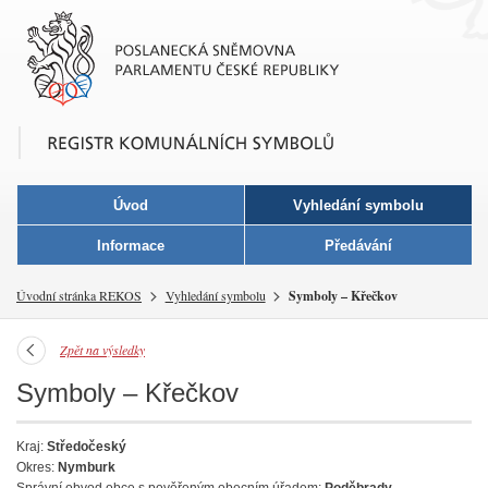
Úvod
Vyhledání symbolu
Informace
Předávání
›
Úvodní stránka REKOS
Vyhledání symbolu
Symboly – Křečkov
Zpět na výsledky
Symboly – Křečkov
Kraj:
Středočeský
Okres:
Nymburk